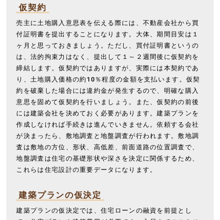
仮契約
売主に土地購入意思表を伝える際には、不動産会社から買
付証明書を提出することになります。大体、期間目安は１
ヶ月と思っておきましょう。ただし、買付証明書というの
は、法的拘束力はなく、提出して１～２週間後に仮契約を
締結します。仮契約ではありますが、実際には本契約であ
り、土地購入価格の約10％程度の金額を支払います。仮契
約を破棄した場合には違約金が発生するので、明確な購入
意思を固めて仮契約を行いましょう。また、仮契約の前後
には建築会社を決めておく必要があります。建築プランを
作成しなければ手続きは進んでいきません。依頼する会社
が決まったら、敷地調査と地盤調査が行われます。敷地調
査は敷地の方位、形状、高低差、前面道路の位置調査で、
地盤調査は住宅の基礎形状や深さを決定に関係するため、
これらは住宅設計の重要データになります。
建築プランの仮決定
建築プランの仮決定では、住宅ローンの融資を前提とし