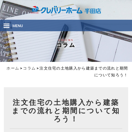
MENU
クレバリーホームの家づくり
COLUMN
CONCEPT
コラム
商品ラインナップ
LINEUP
ホーム
>
コラム
>
注文住宅の土地購入から建築までの流れと期間
施工事例
について知ろう！
MY Clevarlyhome
住まい・地域のお役立ち情報
BASIC of HOUSE
会社概要
注文住宅の土地購入から建築
COMPANY PROFILE
までの流れと期間について知
ろう！