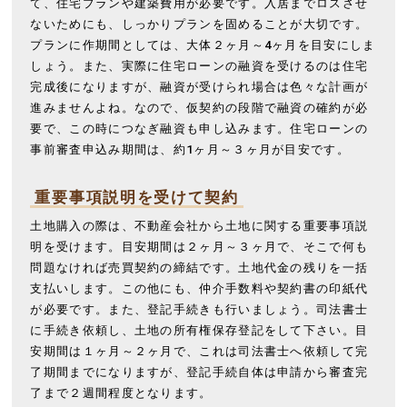
て、住宅プランや建築費用が必要です。入居までロスさせ
ないためにも、しっかりプランを固めることが大切です。
プランに作期間としては、大体２ヶ月～4ヶ月を目安にしま
しょう。また、実際に住宅ローンの融資を受けるのは住宅
完成後になりますが、融資が受けられ場合は色々な計画が
進みませんよね。なので、仮契約の段階で融資の確約が必
要で、この時につなぎ融資も申し込みます。住宅ローンの
事前審査申込み期間は、約1ヶ月～３ヶ月が目安です。
重要事項説明を受けて契約
土地購入の際は、不動産会社から土地に関する重要事項説
明を受けます。目安期間は２ヶ月～３ヶ月で、そこで何も
問題なければ売買契約の締結です。土地代金の残りを一括
支払いします。この他にも、仲介手数料や契約書の印紙代
が必要です。また、登記手続きも行いましょう。司法書士
に手続き依頼し、土地の所有権保存登記をして下さい。目
安期間は１ヶ月～２ヶ月で、これは司法書士へ依頼して完
了期間までになりますが、登記手続自体は申請から審査完
了まで２週間程度となります。